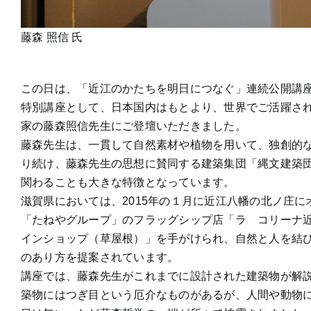
藤森 照信 氏
この日は、「近江のかたちを明日につなぐ」連続公開講
特別講座として、日本国内はもとより、世界でご活躍さ
家の藤森照信先生にご登壇いただきました。
藤森先生は、一貫して自然素材や植物を用いて、独創的
り続け、藤森先生の思想に賛同する建築集団「縄文建築
関わることも大きな特徴となっています。
滋賀県においては、2015年の１月に近江八幡の北ノ庄に
「たねやグループ」のフラッグシップ店「ラ コリーナ
インショップ（草屋根）」を手がけられ、自然と人を結
のあり方を提案されています。
講座では、藤森先生がこれまでに設計された建築物が解
築物にはつぎ目という厄介なものがあるが、人間や動物