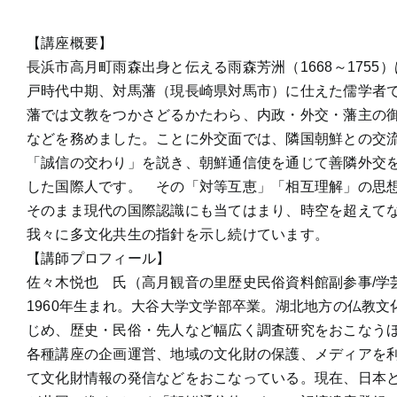
【講座概要】
長浜市高月町雨森出身と伝える雨森芳洲（1668～1755
戸時代中期、対馬藩（現長崎県対馬市）に仕えた儒学者
藩では文教をつかさどるかたわら、内政・外交・藩主の
などを務めました。ことに外交面では、隣国朝鮮との交
「誠信の交わり」を説き、朝鮮通信使を通じて善隣外交
した国際人です。 その「対等互恵」「相互理解」の思
そのまま現代の国際認識にも当てはまり、時空を超えて
我々に多文化共生の指針を示し続けています。
【講師プロフィール】
佐々木悦也 氏（高月観音の里歴史民俗資料館副参事/学
1960年生まれ。大谷大学文学部卒業。湖北地方の仏教文
じめ、歴史・民俗・先人など幅広く調査研究をおこなう
各種講座の企画運営、地域の文化財の保護、メディアを
て文化財情報の発信などをおこなっている。現在、日本