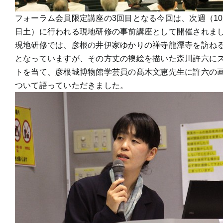
フォーラム会員限定講座の3回目となる今回は、次週（10
日土）に行われる現地研修の事前講座として開催されま
現地研修では、彦根の井伊家ゆかりの禅寺龍潭寺を訪ね
となっていますが、その方丈の襖絵を描いた森川許六に
トを当て、彦根城博物館学芸員の髙木文恵先生に許六の
ついて語っていただきました。