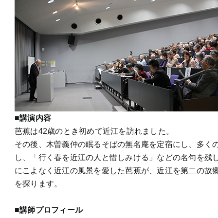
■講演内容
芭蕉は42歳のとき初めて近江を訪れました。
その後、木曽義仲の眠るそばの無名庵を定宿にし、多く
し、「行く春を近江の人と惜しみける」などの名句を残
にこよなく近江の風景を愛した芭蕉が、近江を第二の故
を探ります。
■講師プロフィール