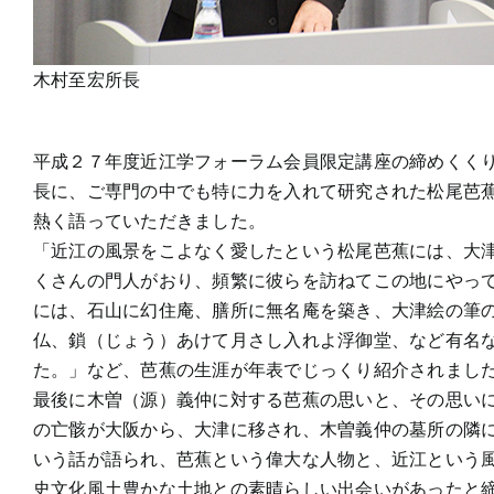
木村至宏所長
平成２７年度近江学フォーラム会員限定講座の締めくく
長に、ご専門の中でも特に力を入れて研究された松尾芭
熱く語っていただきました。
「近江の風景をこよなく愛したという松尾芭蕉には、大
くさんの門人がおり、頻繁に彼らを訪ねてこの地にやっ
には、石山に幻住庵、膳所に無名庵を築き、大津絵の筆
仏、鎖（じょう）あけて月さし入れよ浮御堂、など有名
た。」など、芭蕉の生涯が年表でじっくり紹介されまし
最後に木曽（源）義仲に対する芭蕉の思いと、その思い
の亡骸が大阪から、大津に移され、木曽義仲の墓所の隣
いう話が語られ、芭蕉という偉大な人物と、近江という
史文化風土豊かな土地との素晴らしい出会いがあったと