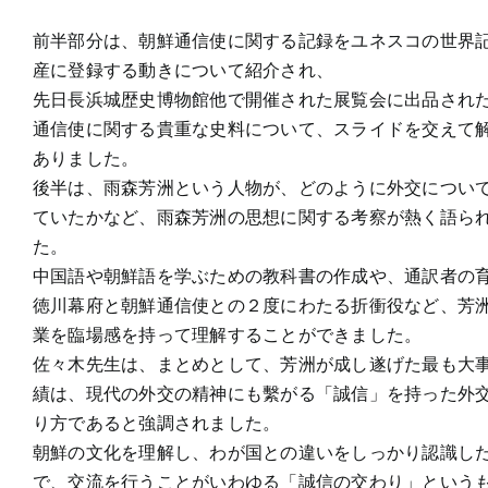
前半部分は、朝鮮通信使に関する記録をユネスコの世界
産に登録する動きについて紹介され、
先日長浜城歴史博物館他で開催された展覧会に出品され
通信使に関する貴重な史料について、スライドを交えて
ありました。
後半は、雨森芳洲という人物が、どのように外交につい
ていたかなど、雨森芳洲の思想に関する考察が熱く語ら
た。
中国語や朝鮮語を学ぶための教科書の作成や、通訳者の
徳川幕府と朝鮮通信使との２度にわたる折衝役など、芳
業を臨場感を持って理解することができました。
佐々木先生は、まとめとして、芳洲が成し遂げた最も大
績は、現代の外交の精神にも繫がる「誠信」を持った外
り方であると強調されました。
朝鮮の文化を理解し、わが国との違いをしっかり認識し
で、交流を行うことがいわゆる「誠信の交わり」という