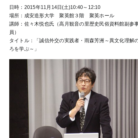
日時：2015年11月14日(土)10:40～12:10
場所：成安造形大学 聚英館３階 聚英ホール
講師：佐々木悦也氏（高月観音の里歴史民俗資料館副参事
員）
タイトル：「誠信外交の実践者・雨森芳洲～異文化理解
ろを学ぶ～」