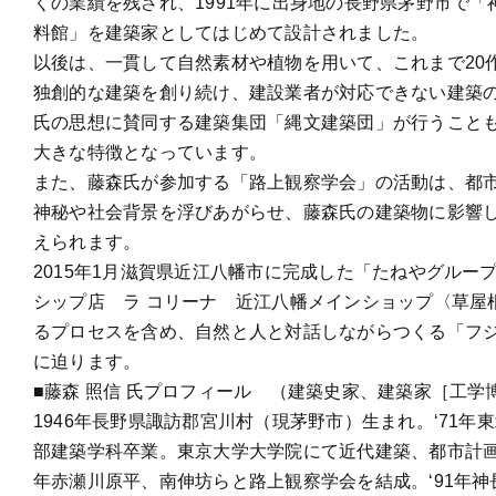
くの業績を残され、1991年に出身地の長野県茅野市で「
料館」を建築家としてはじめて設計されました。
以後は、一貫して自然素材や植物を用いて、これまで20
独創的な建築を創り続け、建設業者が対応できない建築
氏の思想に賛同する建築集団「縄文建築団」が行うこと
大きな特徴となっています。
また、藤森氏が参加する「路上観察学会」の活動は、都
神秘や社会背景を浮びあがらせ、藤森氏の建築物に影響
えられます。
2015年1月滋賀県近江八幡市に完成した「たねやグルー
シップ店 ラ コリーナ 近江八幡メインショップ〈草屋
るプロセスを含め、自然と人と対話しながらつくる「フ
に迫ります。
■藤森 照信 氏プロフィール （建築史家、建築家［工学
1946年長野県諏訪郡宮川村（現茅野市）生まれ。‘71年
部建築学科卒業。東京大学大学院にて近代建築、都市計画史
年赤瀬川原平、南伸坊らと路上観察学会を結成。‘91年神