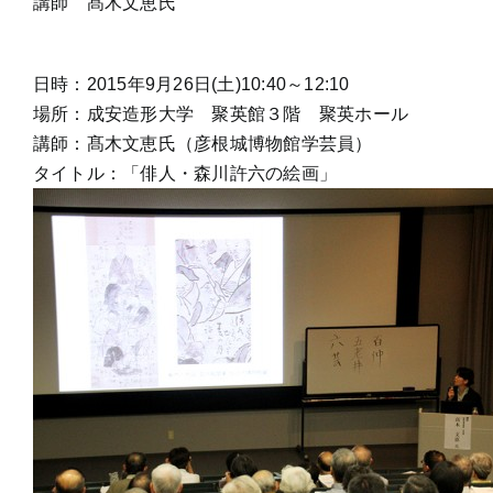
講師 髙木文恵氏
日時：2015年9月26日(土)10:40～12:10
場所：成安造形大学 聚英館３階 聚英ホール
講師：髙木文恵氏（彦根城博物館学芸員）
タイトル：「俳人・森川許六の絵画」