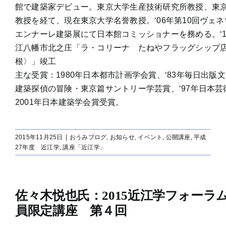
館で建築家デビュー。東京大学生産技術研究所教授、東
教授を経て、現在東京大学名誉教授。‘06年第10回ヴェ
エンナーレ建築展にて日本館コミッショナーを務める。‘1
江八幡市北之庄「ラ・コリーナ たねやフラッグシップ
根〉」竣工
主な受賞：1980年日本都市計画学会賞、‘83年毎日出版文
建築探偵の冒険・東京篇サントリー学芸賞、‘97年日本芸
2001年日本建築学会賞受賞。
2015年11月25日
|
おうみブログ
,
お知らせ
,
イベント
,
公開講座
,
平成
27年度 近江学
,
講座「近江学」
佐々木悦也氏：2015近江学フォーラ
員限定講座 第４回