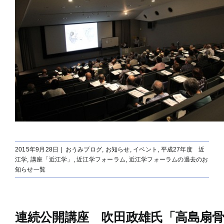
2015年9月28日
|
おうみブログ
,
お知らせ
,
イベント
,
平成27年度 近
江学
,
講座「近江学」
,
近江学フォーラム
,
近江学フォーラムの過去のお
知らせ一覧
連続公開講座 吹田政雄氏「高島扇