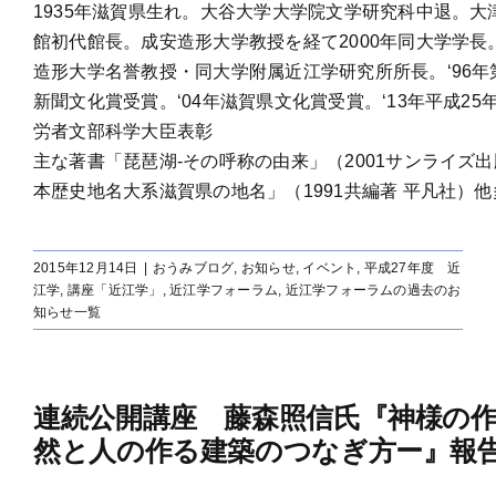
1935年滋賀県生れ。大谷大学大学院文学研究科中退。大
館初代館長。成安造形大学教授を経て2000年同大学学長。
造形大学名誉教授・同大学附属近江学研究所所長。‘96年
新聞文化賞受賞。‘04年滋賀県文化賞受賞。‘13年平成25
労者文部科学大臣表彰
主な著書「琵琶湖‐その呼称の由来」（2001サンライズ
本歴史地名大系滋賀県の地名」（1991共編著 平凡社）他
2015年12月14日
|
おうみブログ
,
お知らせ
,
イベント
,
平成27年度 近
江学
,
講座「近江学」
,
近江学フォーラム
,
近江学フォーラムの過去のお
知らせ一覧
連続公開講座 藤森照信氏『神様の
然と人の作る建築のつなぎ方ー』報