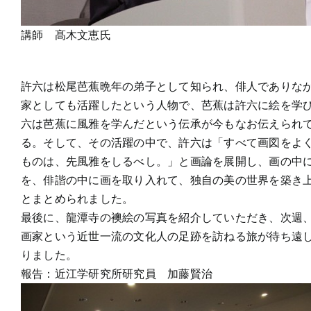
講師 髙木文恵氏
許六は松尾芭蕉晩年の弟子として知られ、俳人でありな
家としても活躍したという人物で、芭蕉は許六に絵を学
六は芭蕉に風雅を学んだという伝承が今もなお伝えられ
る。そして、その活躍の中で、許六は「すべて画図をよ
ものは、先風雅をしるべし。」と画論を展開し、画の中
を、俳諧の中に画を取り入れて、独自の美の世界を築き
とまとめられました。
最後に、龍潭寺の襖絵の写真を紹介していただき、次週
画家という近世一流の文化人の足跡を訪ねる旅が待ち遠
りました。
報告：近江学研究所研究員 加藤賢治