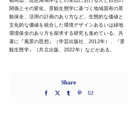
都周辺、琵琶湖湖岸などの里山における人と自然の
関係とその変化、景観生態学に基づく地域固有の景
観保全、活用の計画のあり方など。生態的な価値と
文化的な価値を統合した環境デザインあるいは緑地
環境保全のあり方を探求する研究も進めている。共
著に『風景の思想』（学芸出版社、2012年）、『景
観生態学』（共立出版、2022年）などがある。
Share
Facebook
X
Tumblr
Pinterest
電
子
メ
ー
ル