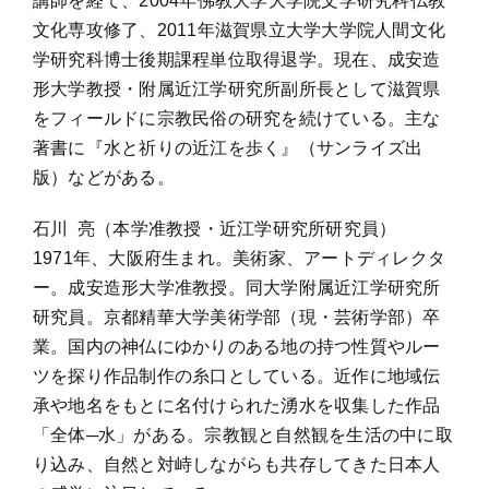
講師を経て、2004年佛教大学大学院文学研究科仏教
文化専攻修了、2011年滋賀県立大学大学院人間文化
学研究科博士後期課程単位取得退学。現在、成安造
形大学教授・附属近江学研究所副所長として滋賀県
をフィールドに宗教民俗の研究を続けている。主な
著書に『水と祈りの近江を歩く』（サンライズ出
版）などがある。
石川 亮（本学准教授・近江学研究所研究員）
1971年、大阪府生まれ。美術家、アートディレクタ
ー。成安造形大学准教授。同大学附属近江学研究所
研究員。京都精華大学美術学部（現・芸術学部）卒
業。国内の神仏にゆかりのある地の持つ性質やルー
ツを探り作品制作の糸口としている。近作に地域伝
承や地名をもとに名付けられた湧水を収集した作品
「全体─水」がある。宗教観と自然観を生活の中に取
り込み、自然と対峙しながらも共存してきた日本人