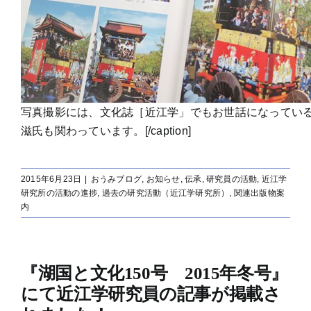
写真撮影には、文化誌［近江学」でもお世話になってい
滋氏も関わっています。[/caption]
2015年6月23日
|
おうみブログ
,
お知らせ
,
伝承
,
研究員の活動
,
近江学
研究所の活動の進捗
,
過去の研究活動（近江学研究所）
,
関連出版物案
内
『湖国と文化150号 2015年冬号』
にて近江学研究員の記事が掲載さ