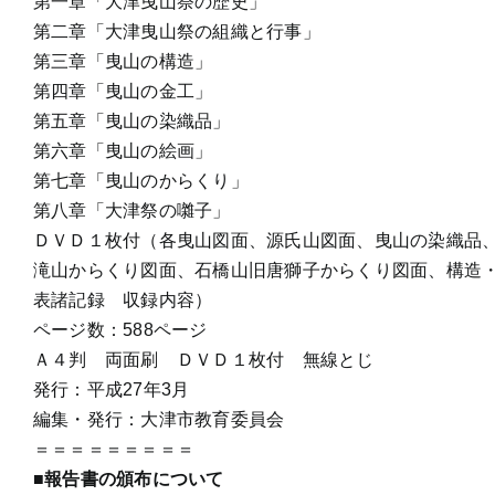
第一章「大津曳山祭の歴史」
第二章「大津曳山祭の組織と行事」
第三章「曳山の構造」
第四章「曳山の金工」
第五章「曳山の染織品」
第六章「曳山の絵画」
第七章「曳山のからくり」
第八章「大津祭の囃子」
ＤＶＤ１枚付（各曳山図面、源氏山図面、曳山の染織品
滝山からくり図面、石橋山旧唐獅子からくり図面、構造
表諸記録 収録内容）
ページ数：588ページ
Ａ４判 両面刷 ＤＶＤ１枚付 無線とじ
発行：平成27年3月
編集・発行：大津市教育委員会
＝＝＝＝＝＝＝＝＝
■報告書の頒布について