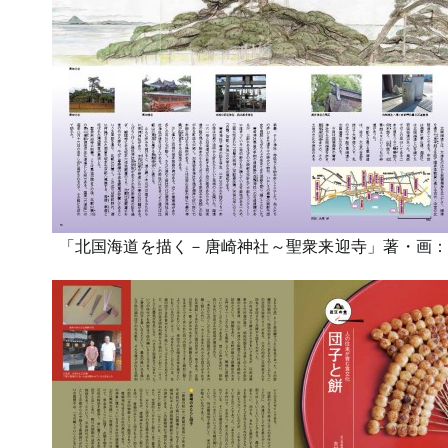
「北国海道を描く－唐崎神社～聖衆来迎寺」著・画