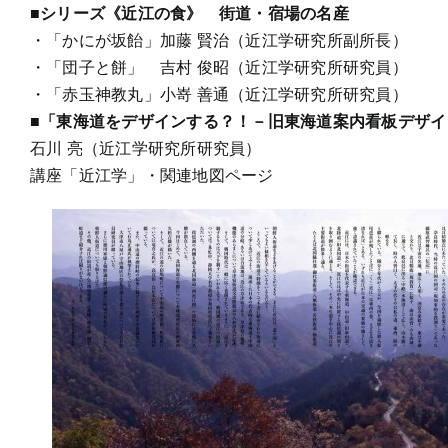
■シリーズ《近江の食》 街道・宿場の名産
・「かにが坂飴」加藤 賢治（近江学研究所副所長）
・「団子と餅」 吉村 俊昭（近江学研究所研究員）
・「赤玉神教丸」小嵜 善通（近江学研究所研究員）
■「東海道をデザインする？！－旧東海道案内看板デザイ
石川 亮（近江学研究所研究員）
講座「近江学」・関連地図ページ