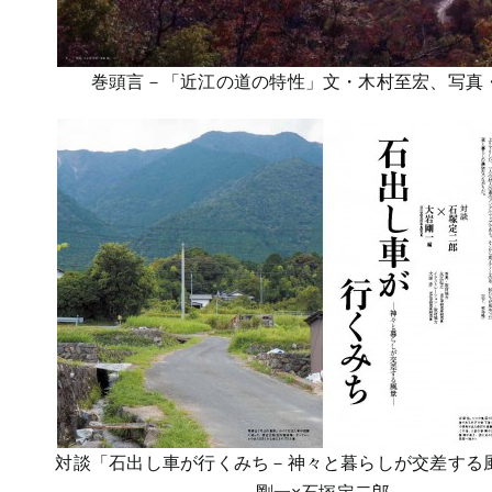
巻頭言－「近江の道の特性」文・木村至宏、写真
対談「石出し車が行くみち－神々と暮らしが交差する