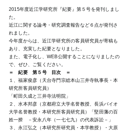
2015年度近江学研究所『紀要』第５号を発刊しまし
た。
近江に関する論考・研究調査報告など６点が発刊さ
れました。
今年度からは、近江学研究所の客員研究員が寄稿も
あり、充実した紀要となりました。
また、電子化し、WEB公開することになりましたの
で、ぜひ、ご覧ください。
＝ 紀要 第５号 目次 ＝
１、福家俊彦（天台寺門宗総本山三井寺執事長・本
研究所客員研究員）
「町田久成と三井寺法明院」
２、水本邦彦（京都府立大学名誉教授、長浜バイオ
大学名誉教授・本研究所客員研究員）「堅田藩の百
姓一揆 －安永八年（一七七九）の代表訴訟－」
３、永江弘之（本研究所研究員・本学教授）・大原