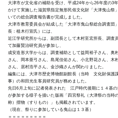
大津市が文化省の補助を受け、平成24年から26年度の3
かけて実施した滋賀県指定無形民俗文化財「大津曳山祭
いての総合調査報告書が完成しました。
大津市教育委員会が結成した「大津市曳山祭総合調査団」
長：植木行宣氏）には、
近江学研究所からは、副団長として木村至宏所長、調査
て加藤賢治研究員が参加し、
成安造形大学からは、調査補助として益岡裕子さん、奥
さん、岡本亜弓さん、島尾佳佑さん、小北野花さん、木
さん、居村浩平さん、金沙織さんが関わりました。
編集には、大津市歴史博物館副館長（当時 文化財保護
事）の和田光生客員研究員が務めました。
先日6月上旬に記者発表された 江戸時代後期に１４基の
が参加する様子を描いた版画「四宮祭礼（大津祭の当時
称）摺物（すりもの）」も掲載されています。
（現在、祭りに参加している曳山は１３基）
＝＝＝＝＝＝＝＝＝