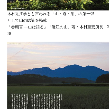
木村近江学とも言われる「山・道・湖」の第一弾
として山の総論を掲載
「巻頭言 ―山は語る」「近江の山」著：木村至宏所長 
滋