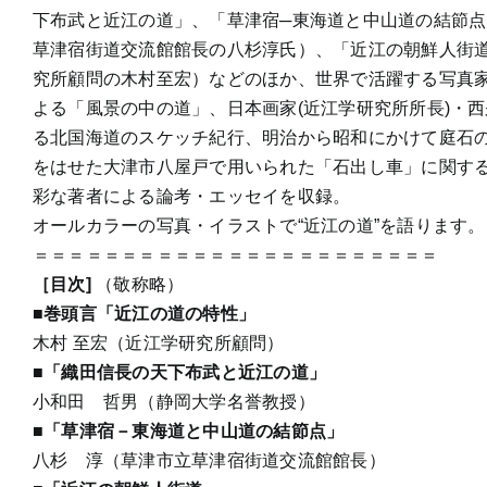
下布武と近江の道」、「草津宿─東海道と中山道の結節
草津宿街道交流館館長の八杉淳氏）、「近江の朝鮮人街
究所顧問の木村至宏）などのほか、世界で活躍する写真
よる「風景の中の道」、日本画家(近江学研究所所長)・
る北国海道のスケッチ紀行、明治から昭和にかけて庭石
をはせた大津市八屋戸で用いられた「石出し車」に関す
彩な著者による論考・エッセイを収録。
オールカラーの写真・イラストで“近江の道”を語ります。
＝＝＝＝＝＝＝＝＝＝＝＝＝＝＝＝＝＝＝＝＝＝＝
［目次]
（敬称略）
■巻頭言「近江の道の特性」
木村 至宏（近江学研究所顧問）
■「織田信長の天下布武と近江の道」
小和田 哲男（静岡大学名誉教授）
■「草津宿－東海道と中山道の結節点」
八杉 淳（草津市立草津宿街道交流館館長）