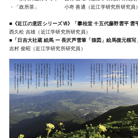
・「政所茶」 小嵜 善通（近江学研究所研究員
■《近江の意匠シリーズⅦ》「攀桂堂 十五代藤野雲平 雲
西久松 吉雄（近江学研究所研究員）
■「日吉大社蔵 絵馬 ー 長沢芦雪筆「猿図」絵馬復元模写
吉村 俊昭（近江学研究所研究員）