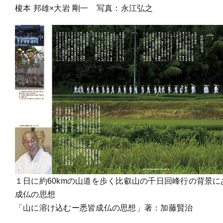
榎本 邦雄×大岩 剛一 写真：永江弘之
１日に約60kmの山道を歩く比叡山の千日回峰行の背景に
成仏の思想
「山に溶け込むー悉皆成仏の思想」著：加藤賢治