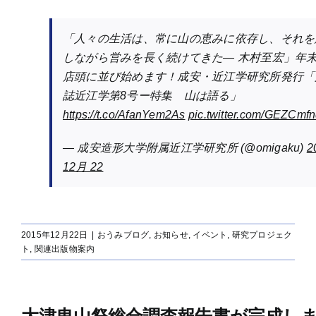
「人々の生活は、常に山の恵みに依存し、それを
しながら営みを長く続けてきた― 木村至宏」年
店頭に並び始めます！成安・近江学研究所発行「
誌近江学第8号ー特集 山は語る」
https://t.co/AfanYem2As
pic.twitter.com/GEZCmf
— 成安造形大学附属近江学研究所 (@omigaku)
2
12月 22
2015年12月22日
|
おうみブログ
,
お知らせ
,
イベント
,
研究プロジェク
ト
,
関連出版物案内