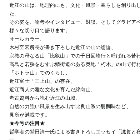
近江の山は、地理的にも、文化・風景・暮らしを創り出
た。
その姿を、論考やインタビュー、対談、そしてグラビア
様々な切り口で語ります。
オールカラー。
木村至宏所長が書き下ろした近江の山の総論、
宗教の母なる山「比叡山」での千日回峰行と呼ばれる苦
高島と若狭をむすぶ鯖街道のある奥地「朽木」の山で行
「ホトラ山」でのくらし、
近江富士「三上山」の存在、
近江商人の雅な文化を育んだ綿向山、
考古資料から読む近江の山城、
自然の力強い風景を生み出す比良山系の醍醐味など、
見所が満載です。
★今号の注目★
哲学者の鷲田清一氏による書き下ろしエッセイ「滋賀と