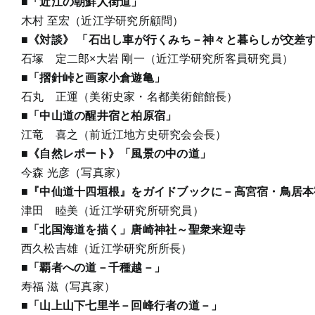
■「近江の朝鮮人街道」
木村 至宏（近江学研究所顧問）
■《対談》 「石出し車が行くみち－神々と暮らしが交
石塚 定二郎×大岩 剛一（近江学研究所客員研究員）
■「摺針峠と画家小倉遊亀」
石丸 正運（美術史家・名都美術館館長）
■「中山道の醒井宿と柏原宿」
江竜 喜之（前近江地方史研究会会長）
■《自然レポート》「風景の中の道」
今森 光彦（写真家）
■『中仙道十四垣根』をガイドブックに－高宮宿・鳥居本
津田 睦美（近江学研究所研究員）
■「北国海道を描く」唐崎神社～聖衆来迎寺
西久松吉雄（近江学研究所所長）
■「覇者への道－千種越－」
寿福 滋（写真家）
■「山上山下七里半－回峰行者の道－」