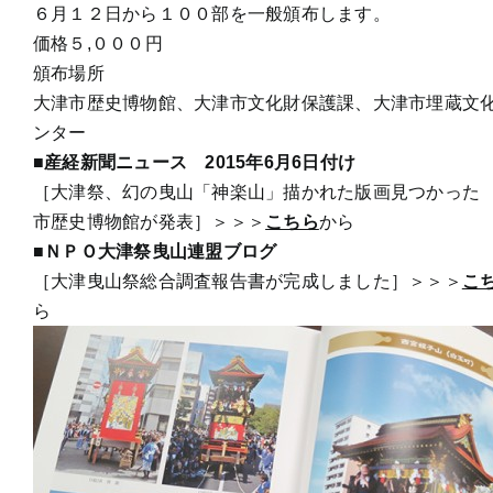
６月１２日から１００部を一般頒布します。
価格５,０００円
頒布場所
大津市歴史博物館、大津市文化財保護課、大津市埋蔵文
ンター
■産経新聞ニュース 2015年6月6日付け
［大津祭、幻の曳山「神楽山」描かれた版画見つかった
市歴史博物館が発表］＞＞＞
こちら
から
■ＮＰＯ大津祭曳山連盟ブログ
［大津曳山祭総合調査報告書が完成しました］＞＞＞
こ
ら