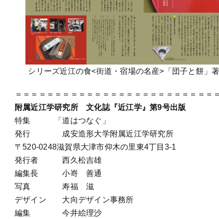
シリーズ近江の食<街道・宿場の名産>「団子と餅」
＝＝＝＝＝＝＝＝＝＝＝＝＝＝＝＝＝＝＝＝＝＝＝＝＝
附属近江学研究所 文化誌『近江学』第9号出版
特集 「道はつなぐ」
発行 成安造形大学附属近江学研究所
〒520-0248滋賀県大津市仰木の里東4丁目3-1
発行者 西久松吉雄
編集長 小嵜 善通
写真 寿福 滋
デザイン 大向デザイン事務所
編集 今井絵理沙