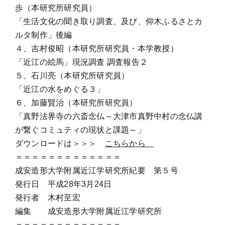
歩（本研究所研究員）
「生活文化の聞き取り調査、及び、仰木ふるさとカ
ルタ制作」後編
４、吉村俊昭（本研究所研究員・本学教授）
「近江の絵馬」現況調査 調査報告２
５、石川亮（本研究所研究員）
「近江の水をめぐる３」
６、加藤賢治（本研究所研究員）
「真野法界寺の六斎念仏～大津市真野中村の念仏講
が繋ぐコミュティの現状と課題～」
ダウンロードは＞＞＞
こちらから
＝＝＝＝＝＝＝＝＝＝＝＝＝
成安造形大学附属近江学研究所紀要 第５号
発行日 平成28年3月24日
発行者 木村至宏
編集 成安造形大学附属近江学研究所
＝＝＝＝＝＝＝＝＝＝＝＝＝