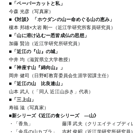
■「ペーパーカットと私」
今森 光彦（写真家）
■《対談》 「ホウダンの山ー命めぐる山の恵み」
榎本 邦雄×大岩 剛一（近江学研究所客員研究員）
■「山に溶け込むー悉皆成仏の思想」
加藤 賢治（近江学研究所研究員）
■「近江の『山』の城」
中井 均（滋賀県立大学教授）
■「神座す山『綿向山』」
岡井 健司（日野町教育委員会生涯学習課主任）
■「近江の山 比良連山」
山本 武人（「同人 近江山歩き」代表）
■「三上山」
寿福 滋（写真家）
■新シリーズ《近江の食シリーズ ―山》
・「香魚」 藤澤 武夫（クリエイティブディレ
・「余呉の山カブラ」 吉村 俊昭（近江学研究所研究員