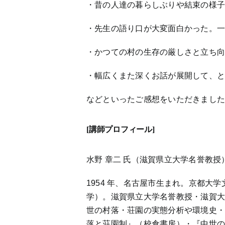
・昔の人達の暮らしぶりや結束の様
・先生の語り口が大変面白かった。
・かつての村の生存の厳しさと立ち
・幅広くまた深くお話が展開して、
などといったご感想をいただきまし
[講師プロフィール]
水野 章二 氏（滋賀県立大学名誉教授
1954 年、名古屋市生まれ。京都大
学）。滋賀県立大学名誉教授・滋賀
世の村落・荘園の実態分析や環境史
落と荘園制』（校倉書房）・『中世