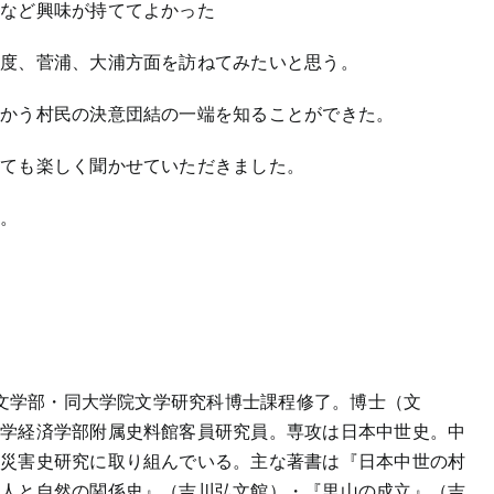
子など興味が持ててよかった
一度、菅浦、大浦方面を訪ねてみたいと思う。
向かう村民の決意団結の一端を知ることができた。
とても楽しく聞かせていただきました。
た。
）
学文学部・同大学院文学研究科博士課程修了。博士（文
大学経済学部附属史料館客員研究員。専攻は日本中世史。中
・災害史研究に取り組んでいる。主な著書は『日本中世の村
の人と自然の関係史』（吉川弘文館）・『里山の成立』（吉