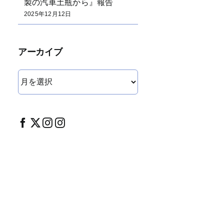
製の汽車土瓶から』報告
2025年12月12日
アーカイブ
ア
ー
カ
イ
ブ