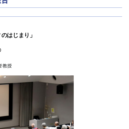
報告
ィのはじまり」
0
誉教授