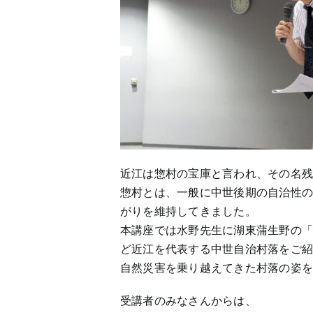
近江は惣村の宝庫と言われ、その名
惣村とは、一般に中世後期の自治性
がりを維持してきました。
本講座では水野先生に湖東蒲生野の
ど近江を代表する中世自治村落をご
自然災害を乗り越えてきた村落の姿
受講者のみなさんからは、