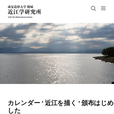
Skip
to
content
カレンダー ’ 近江を描く ’ 頒布はじ
した