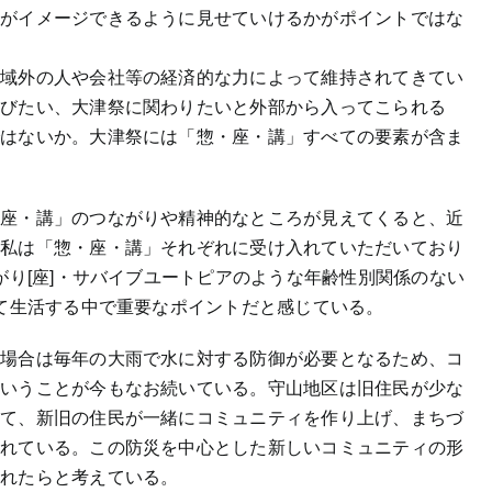
方がイメージできるように見せていけるかがポイントではな
地域外の人や会社等の経済的な力によって維持されてきてい
学びたい、大津祭に関わりたいと外部から入ってこられる
ではないか。大津祭には「惣・座・講」すべての要素が含ま
。
・座・講」のつながりや精神的なところが見えてくると、近
。私は「惣・座・講」それぞれに受け入れていただいており
がり[座]・サバイブユートピアのような年齢性別関係のない
して生活する中で重要なポイントだと感じている。
の場合は毎年の大雨で水に対する防御が必要となるため、コ
ということが今もなお続いている。守山地区は旧住民が少な
いて、新旧の住民が一緒にコミュニティを作り上げ、まちづ
われている。この防災を中心とした新しいコミュニティの形
られたらと考えている。