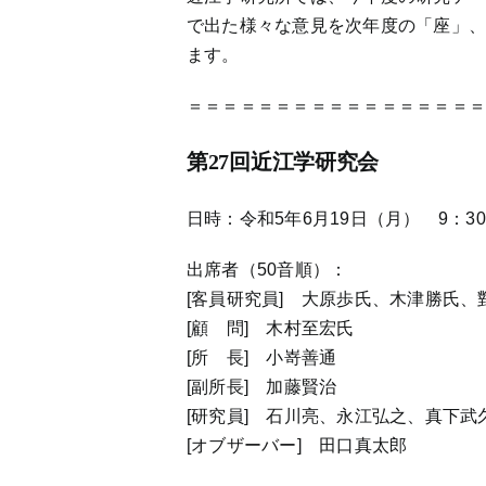
で出た様々な意見を次年度の「座」
ます。
＝＝＝＝＝＝＝＝＝＝＝＝＝＝＝＝
第27回近江学研究会
日時：令和5年6月19日（月） 9：30
出席者（50音順）：
[客員研究員] 大原歩氏、木津勝氏、
[顧 問] 木村至宏氏
[所 長] 小嵜善通
[副所長] 加藤賢治
[研究員] 石川亮、永江弘之、真下武
[オブザーバー] 田口真太郎