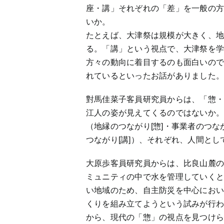
座・講」それぞれの「差」を一般の
いか。
たとえば、大津祭は規模が大きく、
る。「講」という視点で、大津祭を
方々の動向に着目するのも面白いの
れているといったお話がありました
對馬佳菜子客員研究員からは、「惣
江人の姿が見えてくるのではないか
（地縁のつながり[惣]・事業者のつな
つながり[講]）、それぞれ、人間と
大原歩客員研究員からは、比良山麓
ミュニティの中で水を管理していく
い地域のため、自主防災を中心にお
くりを組み立てようという試みが行
から、現代の「惣」の視点を見つけ