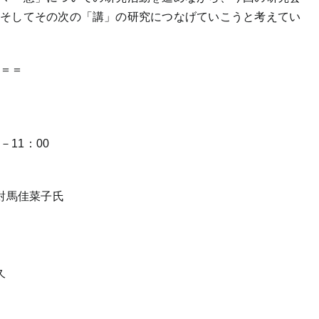
、そしてその次の「講」の研究につなげていこうと考えてい
＝＝＝
－11：00
對馬佳菜子氏
久