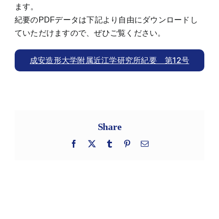
ます。
紀要のPDFデータは下記より自由にダウンロードし
ていただけますので、ぜひご覧ください。
成安造形大学附属近江学研究所紀要 第12号
Share
Facebook
X
Tumblr
Pinterest
電
子
メ
ー
ル