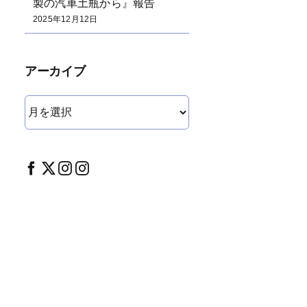
製の汽車土瓶から』報告
2025年12月12日
アーカイブ
ア
ー
カ
イ
ブ