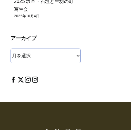
2025 坂本・石垣と里坊の町
写生会
2025年10月4日
アーカイブ
ア
ー
カ
イ
ブ
Facebook
X
Instagram
Instagram