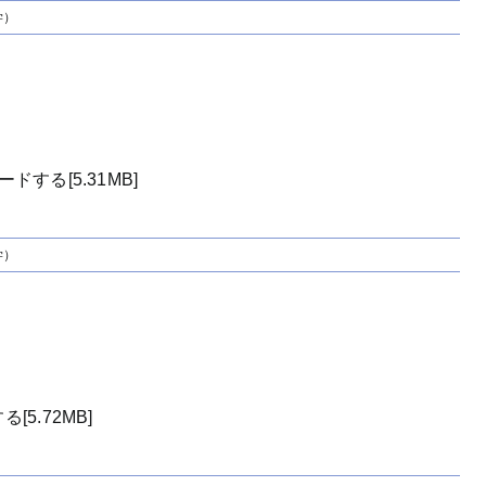
学）
）
する[5.31MB]
学）
5.72MB]