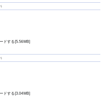
学）
）
する[5.56MB]
学）
）
する[3.04MB]