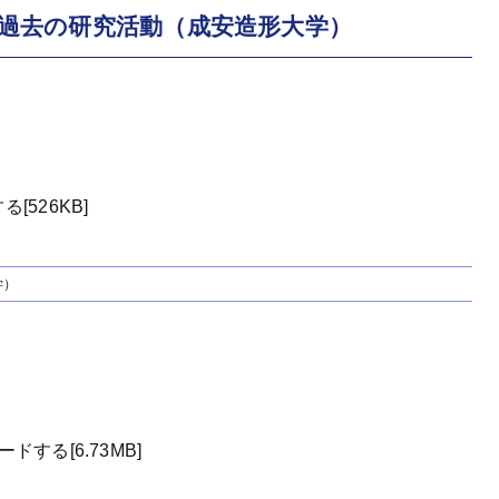
| 過去の研究活動（成安造形大学）
[526KB]
学）
）
する[6.73MB]