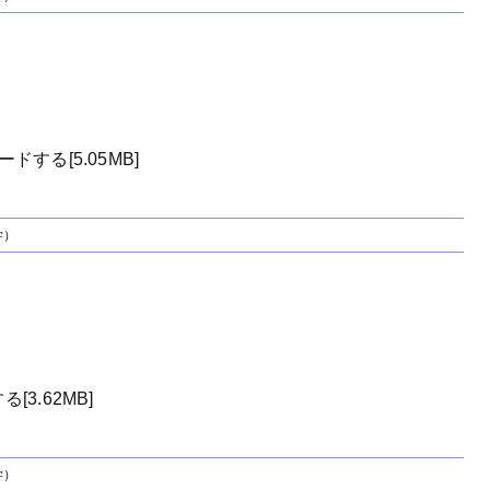
）
する[5.05MB]
学）
3.62MB]
学）