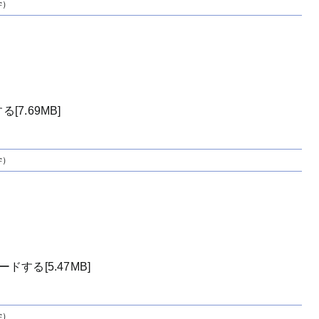
学）
7.69MB]
学）
）
する[5.47MB]
学）