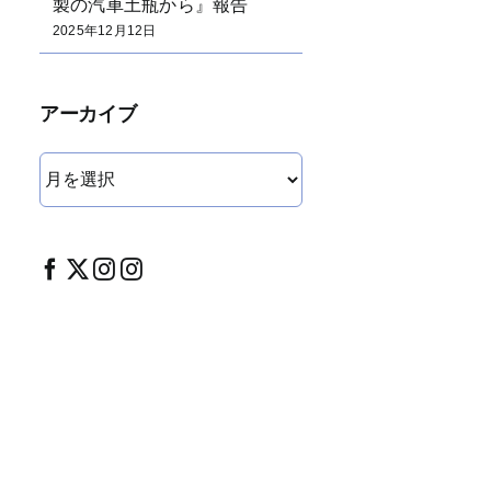
製の汽車土瓶から』報告
2025年12月12日
アーカイブ
ア
ー
カ
イ
ブ