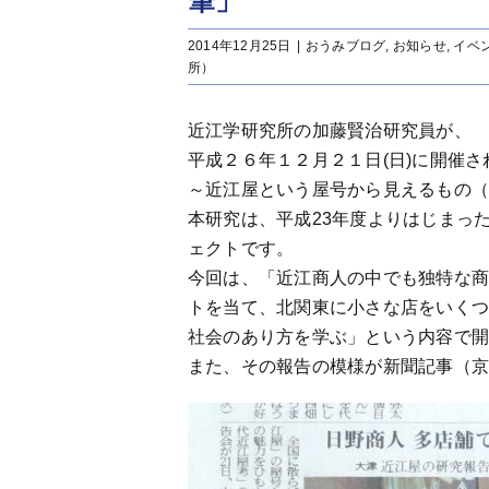
筆」
2014年12月25日
|
おうみブログ
,
お知らせ
,
イベ
所）
近江学研究所の加藤賢治研究員が、
平成２６年１２月２１日(日)に開催
～近江屋という屋号から見えるもの
本研究は、平成23年度よりはじまっ
ェクトです。
今回は、「近江商人の中でも独特な
トを当て、北関東に小さな店をいく
社会のあり方を学ぶ」という内容で
また、その報告の模様が新聞記事（京