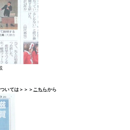
載
については＞＞＞
こちら
から