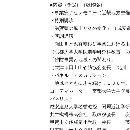
●内容（予定）（敬称略）
・事業完了セレモニー（近畿地方整備
・特別講演
「滋賀県の風土とその文化」 （成安
・基調講演
「瀬田川水系直轄砂防事業における
（京都大学大学院農学研究科教授 
「砂防事業と地域との関わり」
（大津市田上山砂防協会会長 北川
・パネルディスカッション
「地域とともに歩み続けて１３６年
コーディネーター 京都大学大学院
パネリスト
成安造形大学名誉教授、附属近江学
共生機構株式会社 取締役会長 友
甲賀市立多羅尾小学校 校長 藤