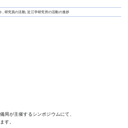
ト
,
研究員の活動
,
近江学研究所の活動の進捗
整備局が主催するシンポジウムにて、
します。