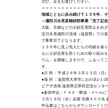
ぜひ、足をお運びください。
＝＝＝＝＝＝＝＝＝＝＝＝＝＝＝＝
地域とともに歩み続けて１３６年、
～瀬田川水系直轄砂防事業「完了記念
大阪、京都などの土砂災害防止をめ
淀川水系瀬田川流域（滋賀県）での
で事業完了となります。
１３６年に及ぶ先人たちの功績を振
もに土砂災害を防ぐための取り組み
ウム」を開催しますので、ふるって
す。
●日 時 ：平成２６年３月２３日（日）13
●場 所 ：滋賀県大津市におの浜1-1-2
ピアザ淡海 滋賀県立県民交流センター
●参加申込：ＦＡＸ・郵送・メールに
３月１９日（水）必着 先着４００名 
申込書はこちらからダウンロードく