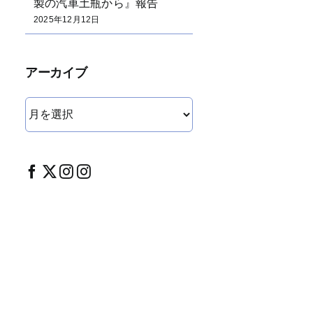
製の汽車土瓶から』報告
2025年12月12日
アーカイブ
ア
ー
カ
イ
ブ