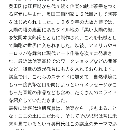
奥田氏は江戸期から代々続く信楽の献上茶壷をつく
る窯元に生まれ、奥田三衛門家１５代目として陶芸
をはじめられました。１９６９年の大阪万博では、
太陽の塔の裏面にあるタイル地の「黒い太陽の顔」
を故岡本太郎氏とともに制作され、これを転機とし
て陶彫の世界に入られました。以後、アメリカやヨ
ーロッパを舞台に現代アート作品を次々に発表さ
れ、最近は信楽高校でのワークショップなどの開催
など、後進の造形教育にも力を入れておられます。
講座では、これらのスライドに加えて、自然環境に
もう一度真摯な目を向けようというメッセージがこ
もった直近の作品なども含め、たくさんのスライド
を紹介していただきました。
最後に辻喜代治研究員は、信楽から一歩も出ること
なくここの土にこだわり、そしてその思想は常に未
来を見ているという奥田氏はこの講座のテーマであ