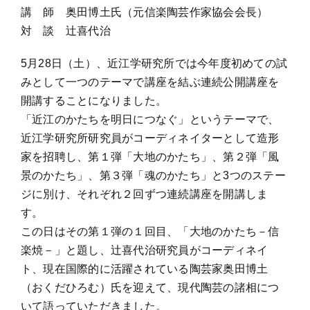
講 師 奥田博土氏（元信楽陶芸作家協会会長）
対 談 辻喜代治
5月28日（土）、近江学研究所では今年度初めての試
みとして一つのテーマで講座を結ぶ連続公開講座を
開講することになりました。
「近江のかたちを明日につなぐ」というテーマで、
近江学研究所研究員がコーディネイターとして造形
家を招聘し、第１弾「大地のかたち」、第２弾「風
景のかたち」、第３弾「魂のかたち」と3つのステー
ジに別け、それぞれ２回ずつ連続講座を開講しま
す。
この日はその第１弾の１回目、「大地のかたち－信
楽焼－」と題し、辻喜代治研究員がコーディネイ
ト、現在国際的に活躍されている陶芸家奥田博土
（おくだひろむ）氏を迎えて、現代陶芸の諸相につ
いて語っていただきました。