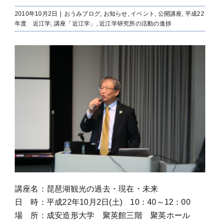
2010年10月2日
|
おうみブログ
,
お知らせ
,
イベント
,
公開講座
,
平成22
年度 近江学
,
講座「近江学」
,
近江学研究所の活動の進捗
講座名：琵琶湖観光の過去・現在・未来
日 時：平成22年10月2日(土) 10：40～12：00
場 所：成安造形大学 聚英館三階 聚英ホール