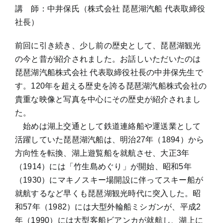
講 師：中井保氏（株式会社 琵琶湖汽船 代表取締役
社長）
前回に引き続き、少し前の歴史として、琵琶湖観光
の今と昔が紹介されました。お話しいただいたのは
琵琶湖汽船株式会社 代表取締役社長の中井保先生で
す。120年を超える歴史を誇る琵琶湖汽船株式会社の
貴重な映像と写真を中心にその歴史が紹介されまし
た。
始めは湖上交通として鉄道連絡船や運送業として
活躍していた琵琶湖汽船は、明治27年（1894）から
方向性を転換、湖上遊覧船を就航させ、大正3年
（1914）には「竹生島めぐり」が開始、昭和5年
（1930）にマキノスキー場開設に伴ってスキー船が
就航するなど早くも琵琶湖観光時代に突入した。昭
和57年（1982）には大型外輪船ミシガンが、平成2
年（1990）には大型客船ビアンカが就航し、湖上に