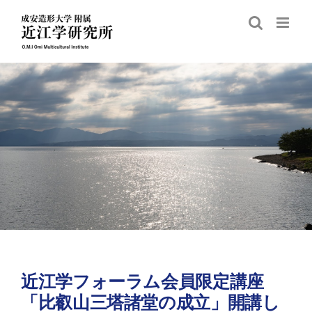
Skip
to
content
近江学フォーラム会員限定講座
「比叡山三塔諸堂の成立」開講し