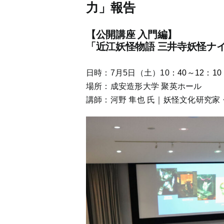
力」報告
【公開講座 入門編】
「近江妖怪物語 三井寺妖怪ナ
日時：7月5日（土）10
：40～12：10
場所：成安造形大学 聚英ホール
講師：河野 隼也 氏｜妖怪文化研究