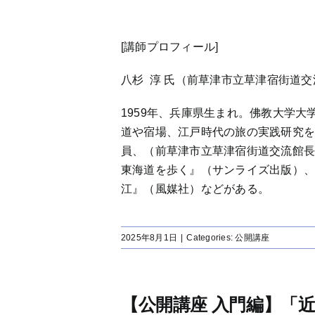
[講師プロフィール]
八杉 淳 氏（前草津市立草津宿街道
1959年、兵庫県生まれ。佛教大学
道や宿場、江戸時代の旅の実践研究
員、（前草津市立草津宿街道交流館
東海道を歩く』（サンライズ出版）
江』（風媒社）などがある。
2025年8月1日
|
Categories:
公開講座
【公開講座 入門編】「