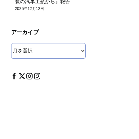
製の汽車土瓶から』報告
2025年12月12日
アーカイブ
ア
ー
カ
イ
ブ