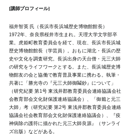
[講師プロフィール]
福井智英 氏（長浜市長浜城歴史博物館館長）
1972年、奈良県桜井市生まれ。天理大学文学部卒
業。虎姫町教育委員会を経て、現在、長浜市長浜城
歴史博物館館長（学芸員）。おもに湖北・長浜の歴
史や文化を調査研究。長浜出身の天台僧・元三大師
の研究をライフワークとする。また、長浜城歴史博
物館友の会と協働で教育普及事業に携わる。執筆・
共著に「勝光寺の『元三大師御鬮鈔』について」
（研究紀要 第1号 東浅井郡教育委員会連絡協議会社
会教育部会文化財保護連絡協議会）、「御籤と元三
大師」考（研究紀要 第2号 東浅井郡教育委員会連絡
協議会社会教育部会文化財保護連絡協議会）、『疫
神病除の護符に描かれた元三大師良源』（サンライ
ズ出版）などがある。