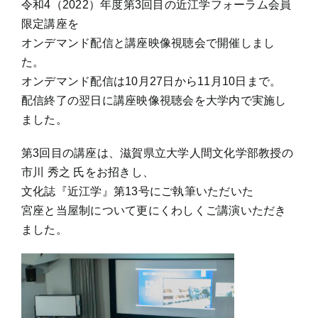
令和4（2022）年度第3回目の近江学フォーラム会員
限定講座を
オンデマンド配信と講座映像視聴会で開催しまし
た。
オンデマンド配信は10月27日から11月10日まで。
配信終了の翌日に講座映像視聴会を大学内で実施し
ました。
第3回目の講座は、滋賀県立大学人間文化学部教授の
市川 秀之 氏をお招きし、
文化誌『近江学』第13号にご執筆いただいた
宮座と当屋制について更にくわしくご講演いただき
ました。