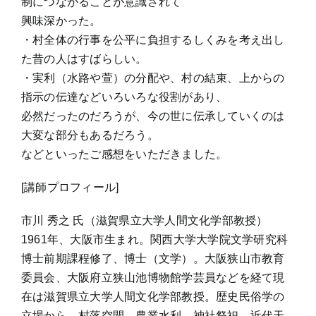
制につながることが意識されて
興味深かった。
・村全体の行事を公平に負担するしくみを考え出し
た昔の人はすばらしい。
・実利（水路や萱）の分配や、村の結束、上からの
指示の伝達などいろいろな役割があり、
必然だったのだろうが、今の世に伝承していくのは
大変な部分もあるだろう。
などといったご感想をいただきました。
[講師プロフィール]
市川 秀之 氏（滋賀県立大学人間文化学部教授）
1961年、大阪市生まれ。関西大学大学院文学研究科
博士前期課程修了、博士（文学）。大阪狭山市教育
委員会、大阪府立狭山池博物館学芸員などを経て現
在は滋賀県立大学人間文化学部教授。歴史民俗学の
立場から、村落空間、農業水利、神社祭祀、近代天