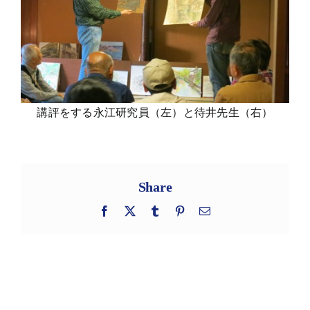
講評をする永江研究員（左）と待井先生（右）
Share
Facebook
X
Tumblr
Pinterest
電
子
メ
ー
ル