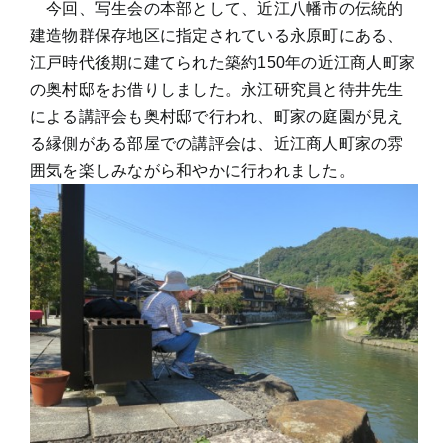
今回、写生会の本部として、近江八幡市の伝統的
建造物群保存地区に指定されている永原町にある、
江戸時代後期に建てられた築約150年の近江商人町家
の奥村邸をお借りしました。永江研究員と待井先生
による講評会も奥村邸で行われ、町家の庭園が見え
る縁側がある部屋での講評会は、近江商人町家の雰
囲気を楽しみながら和やかに行われました。