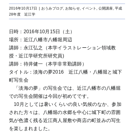
2016年10月17日
|
おうみブログ
,
お知らせ
,
イベント
,
公開講座
,
平成
28年度 近江学
日時：2016年10月15日（土）
場所：近江八幡市八幡堀周辺
講師：永江弘之（本学イラストレーション領域教
授・近江学研究所研究員)
講師：待井健一（本学非常勤講師）
タイトル：淡海の夢2016 近江八幡・八幡堀と城下
町写生会
「淡海の夢」の写生会では、近江八幡市の八幡堀
での写生会開催は今回が初めてです。
10月としては暑いくらいの良い気候のなか、参加
された方々は、八幡堀の水郷を中心に城下町の雰囲
気が色濃く残る近江商人屋敷や商店の町並みの写生
を楽しまれました。