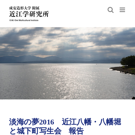
Skip
to
content
淡海の夢2016 近江八幡・八幡堀
と城下町写生会 報告