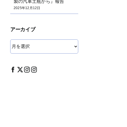
製の汽車土瓶から』報告
2025年12月12日
アーカイブ
ア
ー
カ
イ
ブ