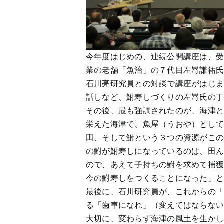
今年度はじめの、連続公開講座は、
業の老舗「魚治」の７代目左嵜謙祐
石川亮研究員との対談で講座がはじ
話しなど、鮒寿しづくりの左嵜氏の
その後、最も強調されたのが、海津
栄えた海津で、魚屋（うおや）とし
田、そして鮒という３つの資源がこ
の鮒が鮒寿しになっているのは、田
ので、あえて子持ちの鮒を求めて捕
今の鮒寿しをつくることになった」
最後に、石川研究員が、これからの
る「歯車になれ」（変えてはならな
大切に、変わらず海津の風土を生か