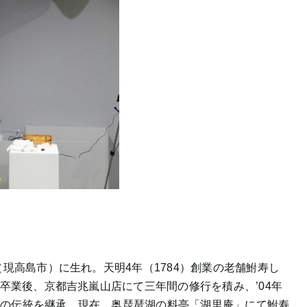
（現高島市）に生れ。天明4年（1784）創業の老舗鮒寿し
学卒業後、京都吉兆嵐山店にて三年間の修行を積み、’04年
しの伝統を継承。現在、奥琵琶湖の料亭「湖里庵」にて鮒寿