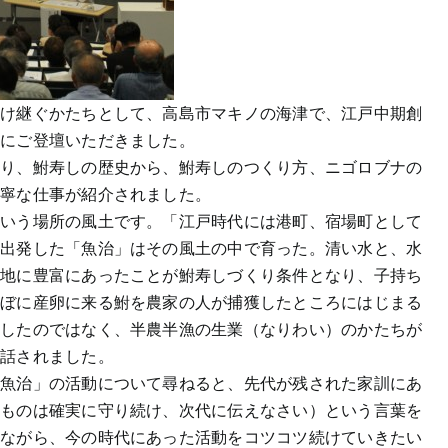
受け継ぐかたちとして、高島市マキノの海津で、江戸中期創
氏にご登壇いただきました。
まり、鮒寿しの歴史から、鮒寿しのつくり方、ニゴロブナの
丁寧な仕事が紹介されました。
という場所の風土です。「江戸時代には港町、宿場町として
て出発した「魚治」はその風土の中で育った。清い水と、水
の地に豊富にあったことが鮒寿しづくり条件となり、子持ち
んぼに産卵に来る鮒を農家の人が捕獲したところにはじまる
獲したのではなく、半農半漁の生業（なりわい）のかたちが
と話されました。
「魚治」の活動について尋ねると、先代が残された家訓にあ
いものは確実に守り続け、次代に伝えなさい）という言葉を
しながら、今の時代にあった活動をコツコツ続けていきたい