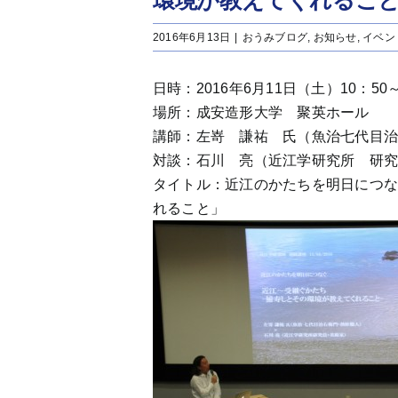
環境が教えてくれるこ
2016年6月13日
|
おうみブログ
,
お知らせ
,
イベン
日時：2016年6月11日（土）10：50～
場所：成安造形大学 聚英ホール
講師：左嵜 謙祐 氏（魚治七代目治
対談：石川 亮（近江学研究所 研
タイトル：近江のかたちを明日につ
れること」