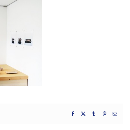
Facebook
X
Tumblr
Pinterest
電
子
メ
ー