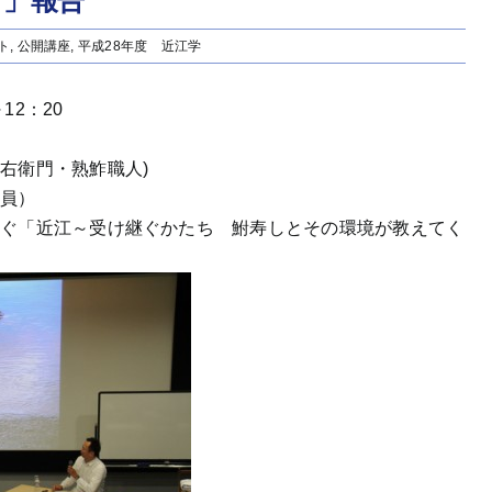
と」報告
ト
,
公開講座
,
平成28年度 近江学
12：20
右衛門・熟鮓職人)
究員）
なぐ「近江～受け継ぐかたち 鮒寿しとその環境が教えてく