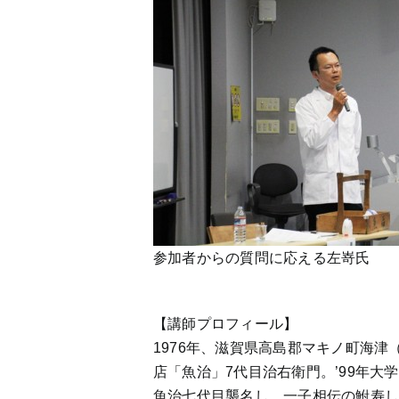
参加者からの質問に応える左嵜氏
【講師プロフィール】
1976年、滋賀県高島郡マキノ町海津
店「魚治」7代目治右衛門。’99年大
魚治七代目襲名し、一子相伝の鮒寿