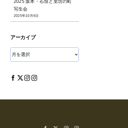
2025 坂本・石垣と里坊の町
写生会
2025年10月4日
アーカイブ
ア
ー
カ
イ
ブ
Facebook
X
Instagram
Instagram