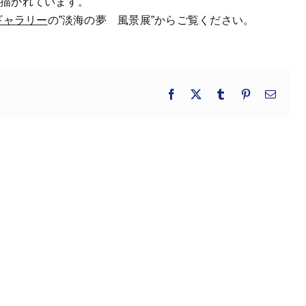
で描かれています。
ギャラリー
の”淡海の夢 風景展”からご覧ください。
Facebook
X
Tumblr
Pinterest
電
子
メ
ー
ル