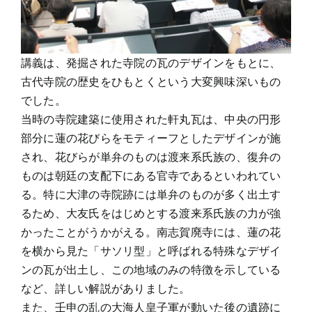
講義は、発掘された寺院の瓦のデザインをもとに、
古代寺院の歴史をひもとくという大変興味深いもの
でした。
当時の寺院建築に使用された軒丸瓦は、中央の円形
部分に蓮の花びらをモティーフとしたデザインが施
され、花びらが単弁のものは渡来系氏族の、復弁の
ものは朝廷の支配下にある官寺であるといわれてい
る。特に大津の寺院跡には単弁のものが多く出土す
るため、大友氏をはじめとする渡来系氏族の力が強
かったことがうかがえる。南志賀廃寺には、蓮の花
を横から見た「サソリ型」と呼ばれる特殊なデザイ
ンの瓦が出土し、この地域のみの特徴を示している
など、詳しい解説がありました。
また、壬申の乱の大海人皇子軍が動いた後の遺跡に