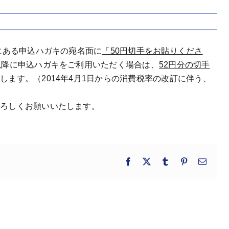
トにある申込ハガキの宛名面に
「50円切手をお貼りくださ
以降に申込ハガキをご利用いただく場合は、
52円分の切手
ます。（2014年4月1日からの消費税率の改訂に伴う、
よろしくお願いいたします。
Facebook
X
Tumblr
Pinterest
電
子
メ
ー
ル