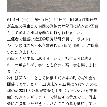
6月4日（土）・5日（日）の2日間、附属近江学研究
所主催の写生会が前回の湖族の郷堅田に続き第2回目
として仰木の棚田を舞台に行なわれました。
主催者で担当の近江学研究所研究員でイラストレー
ション領域の永江弘之准教授が2日間引率し、ご指導
いただきました。
両日とも多少風はありましたが、写生日和に恵ま
れ、一般参加者、学生とも存分に写生会を楽しまれ
ました。
秋には第３回目として比叡山麓坂本の町で写生会を
開催します。また、11月末から12月にかけてこの淡
海の夢2011の公募展覧会を本学【キャンパスが美術
館】のメインギャラリーで開催する予定です。写生
会にご参加いただきたくさんのご応募を期待してい