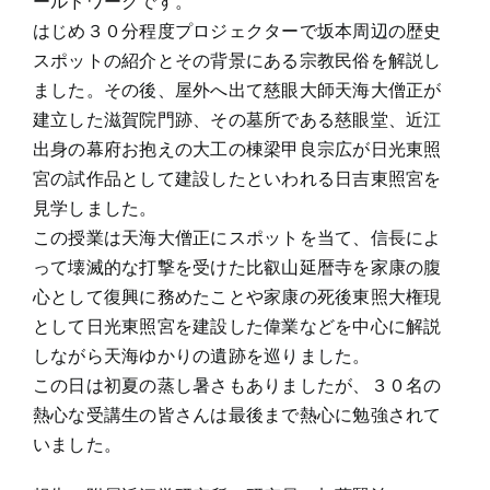
ールドワークです。
はじめ３０分程度プロジェクターで坂本周辺の歴史
スポットの紹介とその背景にある宗教民俗を解説し
ました。その後、屋外へ出て慈眼大師天海大僧正が
建立した滋賀院門跡、その墓所である慈眼堂、近江
出身の幕府お抱えの大工の棟梁甲良宗広が日光東照
宮の試作品として建設したといわれる日吉東照宮を
見学しました。
この授業は天海大僧正にスポットを当て、信長によ
って壊滅的な打撃を受けた比叡山延暦寺を家康の腹
心として復興に務めたことや家康の死後東照大権現
として日光東照宮を建設した偉業などを中心に解説
しながら天海ゆかりの遺跡を巡りました。
この日は初夏の蒸し暑さもありましたが、３０名の
熱心な受講生の皆さんは最後まで熱心に勉強されて
いました。