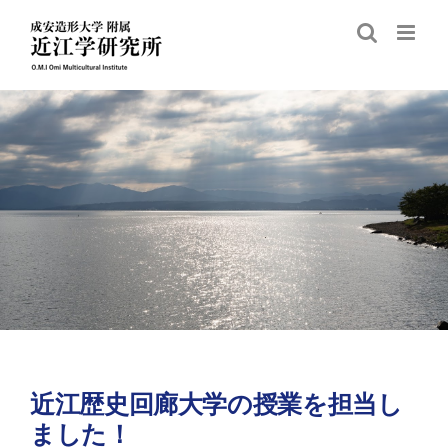
Skip
to
content
近江歴史回廊大学の授業を担当し
ました！