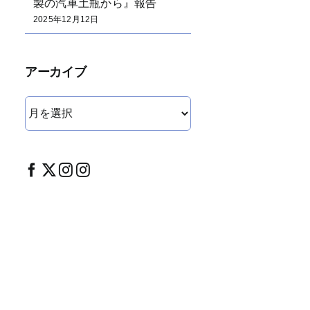
製の汽車土瓶から』報告
2025年12月12日
アーカイブ
ア
ー
カ
イ
ブ