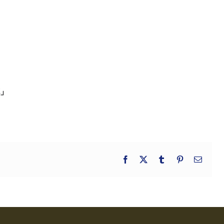
花」
Facebook
X
Tumblr
Pinterest
電
子
メ
ー
ル