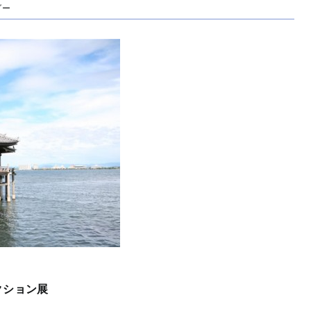
ダー
クション展