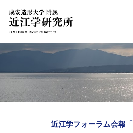
Skip
to
content
近江学フォーラム会報「近