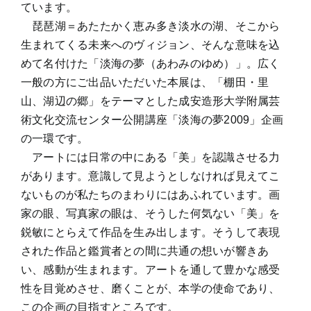
ています。
琵琶湖＝あたたかく恵み多き淡水の湖、そこから
生まれてくる未来へのヴィジョン、そんな意味を込
めて名付けた「淡海の夢（あわみのゆめ）」。広く
一般の方にご出品いただいた本展は、「棚田・里
山、湖辺の郷」をテーマとした成安造形大学附属芸
術文化交流センター公開講座「淡海の夢2009」企画
の一環です。
アートには日常の中にある「美」を認識させる力
があります。意識して見ようとしなければ見えてこ
ないものが私たちのまわりにはあふれています。画
家の眼、写真家の眼は、そうした何気ない「美」を
鋭敏にとらえて作品を生み出します。そうして表現
された作品と鑑賞者との間に共通の想いが響きあ
い、感動が生まれます。アートを通して豊かな感受
性を目覚めさせ、磨くことが、本学の使命であり、
この企画の目指すところです。