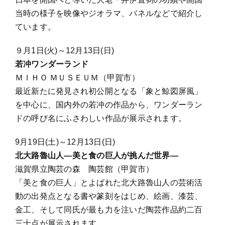
当時の様子を映像やジオラマ、パネルなどで紹介し
ています。
９月1日(火)～12月13日(日)
若冲ワンダーランド
ＭＩＨＯ ＭＵＳＥＵＭ（甲賀市）
最近新たに発見され初公開となる「象と鯨図屏風」
を中心に、国内外の若冲の作品から、ワンダーラン
ドの呼び名にふさわしい作品が展示されます。
9月19日(土)～12月13日(日)
北大路魯山人―美と食の巨人が挑んだ世界―
滋賀県立陶芸の森 陶芸館（甲賀市）
「美と食の巨人」とよばれた北大路魯山人の芸術活
動の出発点となる書や篆刻をはじめ、絵画、漆芸、
金工、そして同氏が最も力を注いだ陶芸作品約二百
三十点が展示されます。