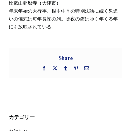
比叡山延暦寺（大津市）
年末年始の大行事。根本中堂の特別法話に続く鬼追
いの儀式は毎年長蛇の列。除夜の鐘はゆく年くる年
にも放映されている。
Share
Facebook
X
Tumblr
Pinterest
電
子
メ
ー
ル
カテゴリー