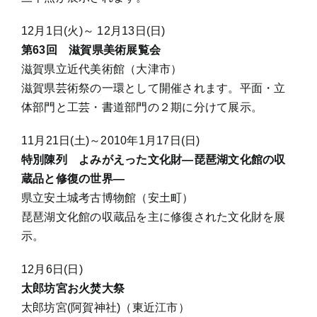
12月1日(火)～ 12月13日(日)
第63回 滋賀県美術展覧会
滋賀県立近代美術館（大津市）
滋賀県芸術祭の一環として開催されます。平面・立
体部門と工芸・書道部門の２期に分けて展示。
11月21日(土)～2010年1月17日(日)
特別陳列 よみがえった文化財―琵琶湖文化館の収
蔵品と修復の世界―
県立安土城考古博物館（安土町）
琵琶湖文化館の収蔵品を主に修復された文化財を展
示。
12月6日(日)
太郎坊宮お火焚大祭
太郎坊宮(阿賀神社)（東近江市）