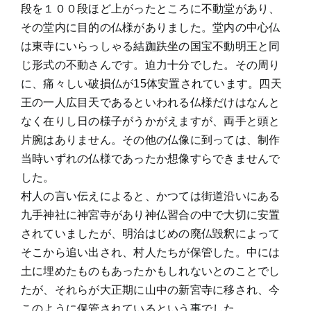
段を１００段ほど上がったところに不動堂があり、
その堂内に目的の仏様がありました。堂内の中心仏
は東寺にいらっしゃる結跏趺坐の国宝不動明王と同
じ形式の不動さんです。迫力十分でした。その周り
に、痛々しい破損仏が15体安置されています。四天
王の一人広目天であるといわれる仏様だけはなんと
なく在りし日の様子がうかがえますが、両手と頭と
片腕はありません。その他の仏像に到っては、制作
当時いずれの仏様であったか想像すらできませんで
した。
村人の言い伝えによると、かつては街道沿いにある
九手神社に神宮寺があり神仏習合の中で大切に安置
されていましたが、明治はじめの廃仏毀釈によって
そこから追い出され、村人たちが保管した。中には
土に埋めたものもあったかもしれないとのことでし
たが、それらが大正期に山中の新宮寺に移され、今
このように保管されているという事でした。