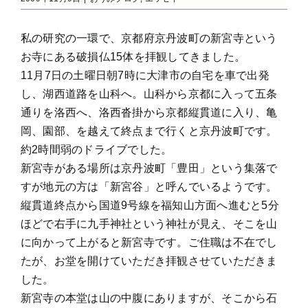
私の研究の一環で、京都府京丹波町の新宮寺という
お寺にある破損仏15体を拝観してきました。
11月7日の土曜日朝7時に大津市の自宅を車で出発
し、湖西道路を山科へ。山科から京都に入って五条
通りを洛西へ、洛西沓掛から京都縦貫道に入り、亀
岡、園部、を越えて終点まで行くと京丹波町です。
約2時間弱のドライブでした。
新宮寺がある場所は京丹波町「豊田」という集落で
すが地元の方は「新宮谷」と呼んでいるようです。
縦貫道終点から国道9号線を福知山方面へ進むと5分
ほどで右手に九手神社という神社が見え、そこを山
に向かって上がると新宮寺です。ご住職は不在でし
たが、お堂を開けていただき拝観させていただきま
した。
新宮寺の本堂は山の中腹にありますが、そこから石