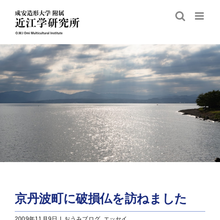
Skip
to
content
京丹波町に破損仏を訪ねました
2009年11月9日
|
おうみブログ
,
エッセイ