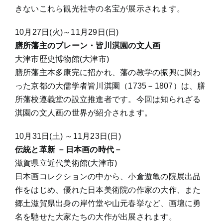
きないこれら観光社寺の名宝が展示されます。
10月27日(火)～11月29日(日)
膳所藩主のブレーン・皆川淇園の文人画
大津市歴史博物館(大津市)
膳所藩主本多康完に招かれ、藩の教学の振興に関わ
った京都の大儒学者皆川淇園（1735－1807）は、膳
所藩校遵義堂の設立推進者です。今回は知られざる
淇園の文人画の世界が紹介されます。
10月31日(土) ～11月23日(日)
伝統と革新 －日本画の時代－
滋賀県立近代美術館(大津市)
日本画コレクションの中から、小倉遊亀の院展出品
作をはじめ、優れた日本美術院の作家の大作、また
郷土滋賀県出身の岸竹堂や山元春挙など、画壇に勇
名を馳せた大家たちの大作が出展されます。