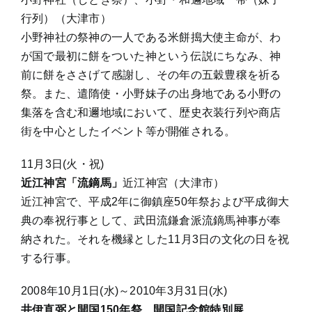
行列）（大津市）
小野神社の祭神の一人である米餅搗大使主命が、わ
が国で最初に餅をついた神という伝説にちなみ、神
前に餅をささげて感謝し、その年の五穀豊穣を祈る
祭。また、遣隋使・小野妹子の出身地である小野の
集落を含む和邇地域において、歴史衣装行列や商店
街を中心としたイベント等が開催される。
11月3日(火・祝)
近江神宮「流鏑馬」
近江神宮（大津市）
近江神宮で、平成2年に御鎮座50年祭および平成御大
典の奉祝行事として、武田流鎌倉派流鏑馬神事が奉
納された。それを機縁とした11月3日の文化の日を祝
する行事。
2008年10月1日(水)～2010年3月31日(水)
井伊直弼と開国150年祭 開国記念館特別展