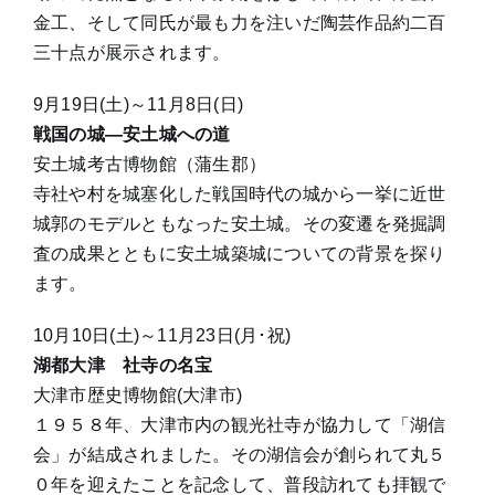
金工、そして同氏が最も力を注いだ陶芸作品約二百
三十点が展示されます。
9月19日(土)～11月8日(日)
戦国の城―安土城への道
安土城考古博物館（蒲生郡）
寺社や村を城塞化した戦国時代の城から一挙に近世
城郭のモデルともなった安土城。その変遷を発掘調
査の成果とともに安土城築城についての背景を探り
ます。
10月10日(土)～11月23日(月･祝)
湖都大津 社寺の名宝
大津市歴史博物館(大津市)
１９５８年、大津市内の観光社寺が協力して「湖信
会」が結成されました。その湖信会が創られて丸５
０年を迎えたことを記念して、普段訪れても拝観で