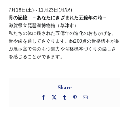
7月18日(土)～11月23日(月/祝)
骨の記憶 －あなたにきざまれた五億年の時－
滋賀県立琵琶湖博物館（草津市）
私たちの体に残された五億年の進化のおもかげを、
骨や歯を通してさぐります。約200点の骨格標本が並
ぶ展示室で骨のもつ魅力や骨格標本づくりの楽しさ
を感じることができます。
Share
Facebook
X
Tumblr
Pinterest
電
子
メ
ー
ル