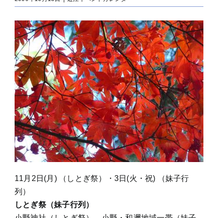
11月2日(月) （しとぎ祭）・3日(火・祝) （妹子行
列）
しとぎ祭（妹子行列）
小野神社（しとぎ祭）、小野・和邇地域一帯（妹子