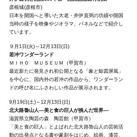
彦根城(彦根市)
日本を開国へと導いた大老・井伊直弼の功績や開国
当時の様子を映像やジオラマ、パネルなどで紹介し
ています。
９月1日(火)～12月13日(日)
若冲ワンダーランド
ＭＩＨＯ ＭＵＳＥＵＭ（甲賀市）
最近新たに発見され初公開となる「象と鯨図屏風」
を中心に、国内外の若冲の作品から、ワンダーラン
ドの呼び名にふさわしい作品が展示されます。
9月19日(土)～12月13日(日)
北大路魯山人―美と食の巨人が挑んだ世界―
滋賀県立陶芸の森 陶芸館（甲賀市）
「美と食の巨人」とよばれた北大路魯山人の芸術活
動の出発点となる書や篆刻をはじめ、絵画、漆芸、