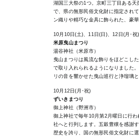
湖国三大祭の1つ。京町三丁目ある天
で、県の無形民俗文化財に指定され
ン織りや精巧な金具に飾られた、豪華
10月10日(土)、11日(日)、12日(月･祝
米原曳山まつり
湯谷神社（米原市）
曳山まつりは風流な飾りをほどこし
で取り入れられるようになりました
リの音を響かせた曳山巡行と浄瑠璃
10月12日(月･祝)
ずいきまつり
御上神社（野洲市）
御上神社で毎年10月第2月曜日に行
社へと行列します。五穀豊穣を感謝す
歴史を誇り、国の無形民俗文化財に