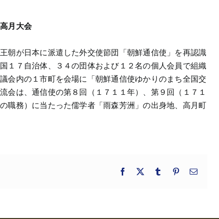
 高月大会
鮮王朝が日本に派遣した外交使節団「朝鮮通信使」を再認識
全国１７自治体、３４の団体および１２名の個人会員で組織
協議会内の１市町を会場に「朝鮮通信使ゆかりのまち全国交
交流会は、通信使の第８回（１７１１年）、第９回（１７１
接の職務）に当たった儒学者「雨森芳洲」の出身地、高月町
Facebook
X
Tumblr
Pinterest
電
子
メ
ー
ル