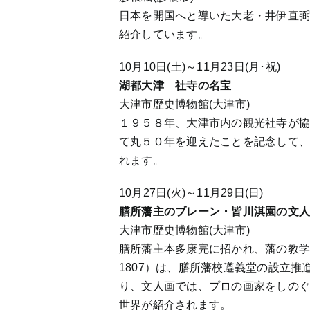
日本を開国へと導いた大老・井伊直
紹介しています。
10月10日(土)～11月23日(月･祝)
湖都大津 社寺の名宝
大津市歴史博物館(大津市)
１９５８年、大津市内の観光社寺が
て丸５０年を迎えたことを記念して
れます。
10月27日(火)～11月29日(日)
膳所藩主のブレーン・皆川淇園の文
大津市歴史博物館(大津市)
膳所藩主本多康完に招かれ、藩の教学
1807）は、膳所藩校遵義堂の設立
り、文人画では、プロの画家をしの
世界が紹介されます。