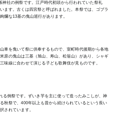
孫神社の例祭です。江戸時代初頭から行われていた祭礼
ています。古くは四宮祭と呼ばれました。本祭では、ゴブラ
絢爛な13基の曳山巡行があります。
)
た山車を曳いて祭に供奉するもので、室町時代後期から各地
。米原の曳山は三基（旭山、寿山、松翁山）があり、シャギ
と三味線に合わせて演じる子ども歌舞伎が見ものです。
われる例祭です。ずいき芋を主に使って造ったみこしが、神
る秋祭で、400年以上も昔から続けられているという長い
選択されています。