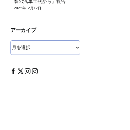
製の汽車土瓶から』報告
2025年12月12日
アーカイブ
ア
ー
カ
イ
ブ