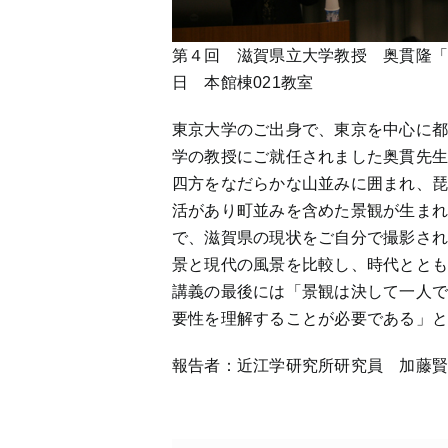
第４回 滋賀県立大学教授 奥貫隆「
日 本館棟021教室
東京大学のご出身で、東京を中心に都
学の教授にご就任されました奥貫先
四方をなだらかな山並みに囲まれ、
活があり町並みを含めた景観が生ま
で、滋賀県の現状をご自分で撮影さ
景と現代の風景を比較し、時代とと
講義の最後には「景観は決して一人
要性を理解することが必要である」
報告者：近江学研究所研究員 加藤