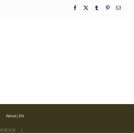
Facebook
X
Tumblr
Pinterest
電
子
メ
ー
ル
About | EN
附属近江学研究所 |