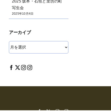
2025 坂本・石垣と里坊の町
写生会
2025年10月4日
アーカイブ
ア
ー
カ
イ
ブ
Facebook
X
Instagram
Instagram