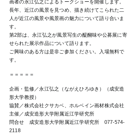
画者の永江弘之によるトークショーを開催します。
長年、近江の風景を見つめ、描き続けてこられた二
人が近江の風景や風景画の魅力について語り合いま
す。
第2部は、永江弘之が風景写生の醍醐味や公募展に寄
せられた展示作品について語ります。
ご興味のある方は是非ご参加ください。入場無料で
す。
＝＝＝＝＝
企画・監修／永江弘之（ながえひろゆき）（成安造
形大学教授）
協賛／株式会社クサカベ、ホルベイン画材株式会社
主催／成安造形大学附属近江学研究所
問合せ 成安造形大学附属近江学研究所 077-574-
2118