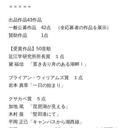
＝＝＝＝＝
出品作品43作品
一般公募作品 42点 （全応募者の作品を展示）
賛助作品 1点
【受賞作品】50音順
近江学研究所所長賞 １点
黛 福信 「置き去り舟のある湖畔Ⅰ」
ブライアン・ウィリアムズ賞 １点
岩本 典章「一日の始まり」
クサカベ賞 ５点
加地 篤 「琵琶湖が見える」
木村 葵 「堅田港にて」
平岡 正己「キャンパスから湖西線」