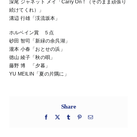
深尾 ジャネット メイ「Carry On！（そのまま頑張り
続けてくれ）」
溝辺 行雄「渓流坂本」
ホルベイン賞 ５点
砂田 智司「新緑の余呉湖」
瀧本 小春「おとせの浜」
徳山 綾子「秋の唄」
藤野 博 「夕暮」
YU MEILIN「夏の片隅に」
Share
Facebook
X
Tumblr
Pinterest
電
子
メ
ー
ル