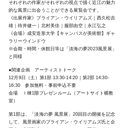
それぞれの作家がそれぞれの視点で描く近江の魅力
的な風景に出会うことができる展覧会です。
《出展作家》ブライアン・ウイリアムズ｜西久松吉
雄｜待井健一｜北村美佳｜服部由空｜永江弘之
《会場》成安造形大学【キャンパスが美術館】ギャ
ラリーウインドウ
※会期・時間・休館日等は「淡海の夢2023風景展」
と同様
●関連企画 アーティストトーク
12月9日（土）第1部 13:30-14:20｜第2部 14:30-
16:30 参加無料・事前申込不要
会場 Ｉ棟1階プレゼンルーム（アートサイト横教
室）
第1部は、「淡海の夢 風景展」20回目の開催を記念
して、風景画家のブライアン・ウイリアムズ氏と企