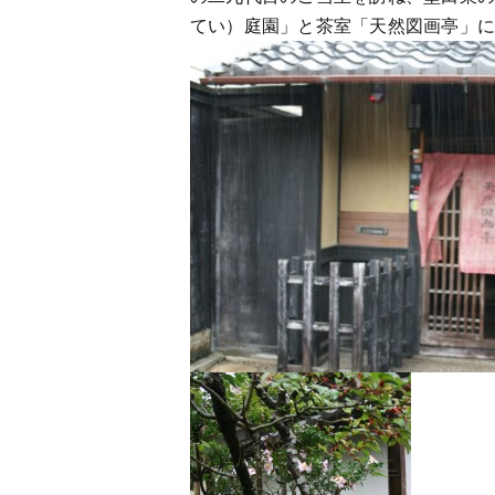
てい）庭園」と茶室「天然図画亭」