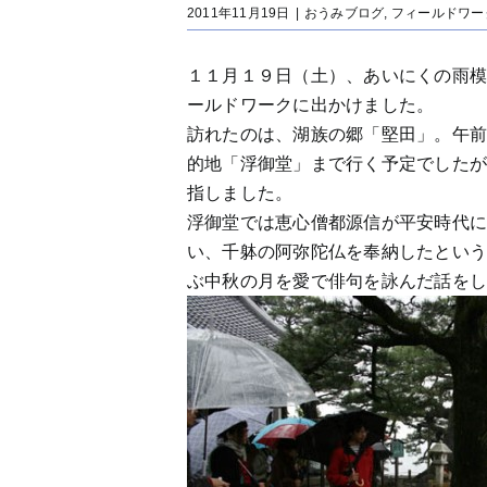
2011年11月19日
|
おうみブログ
,
フィールドワー
１１月１９日（土）、あいにくの雨模
ールドワークに出かけました。
訪れたのは、湖族の郷「堅田」。午前
的地「浮御堂」まで行く予定でした
指しました。
浮御堂では恵心僧都源信が平安時代
い、千躰の阿弥陀仏を奉納したとい
ぶ中秋の月を愛で俳句を詠んだ話を