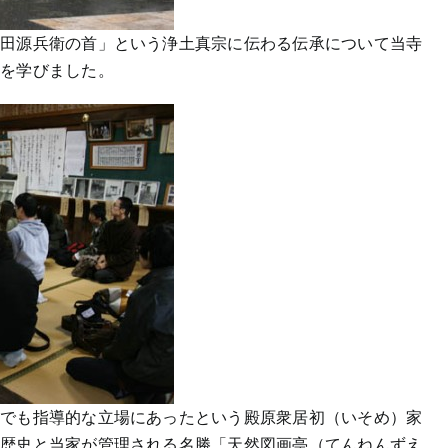
堅田源兵衛の首」という浄土真宗に伝わる伝承について当寺
さを学びました。
中でも指導的な立場にあったという殿原衆居初（いそめ）家
の歴史と当家が管理される名勝「天然図画亭（てんねんずえ