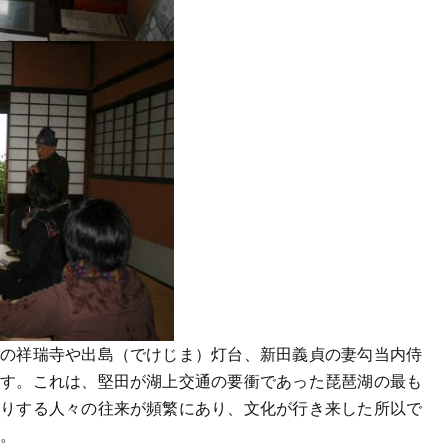
りの祥瑞寺や出島（でけじま）灯台、新田義貞の妻勾当内侍
ます。これは、堅田が湖上交通の要衝であった琵琶湖の最も
入りする人々の往来が頻繁にあり、文化が行き来した所以で
た。