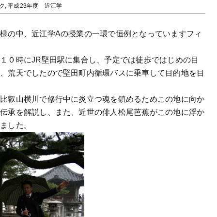
ク
,
平成23年度 近江学
様の中、近江学Aの授業の一環で恒例となっていますフィ
１０時にJR堅田駅に集合し、予定では徒歩ではじめの目
が、荒天でしたので堅田町内循環バスに乗車して目的地を目
に比叡山横川で修行中に炎立つ魂を鎮めるためこの地に向か
う伝承を解説し、また、近世の俳人松尾芭蕉がこの地に浮か
しました。