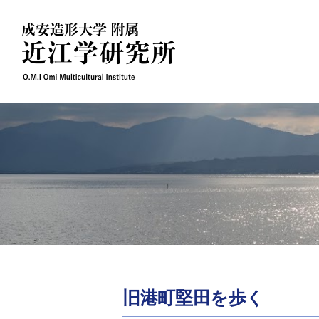
Skip
to
content
旧港町堅田を歩く