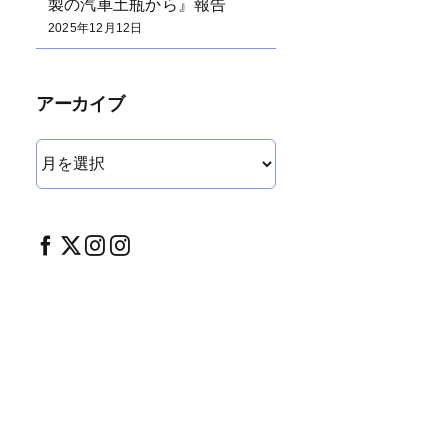
製の汽車土瓶から』報告
2025年12月12日
アーカイブ
ア
ー
カ
イ
ブ