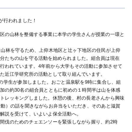
ク
業が行われました！
地区の山林を整備する事業に本学の学生さんが授業の一環と
た山林を守るため、上仰木地区と辻ヶ下地区の住民が上仰
自分たちの山を守る活動を始められました。組合員は現在
動が行われています。4年前から大学もその活動に参加させて
また近江学研究所の活動として取り組んでいます。
名の学生が参加しました。おごと温泉駅を9時に集合し、組
加の約30名の組合員とともに初めの１時間半は山を体感
をトレッキングしました。休憩の後、村の長老さんから興味
活動）の話を聞きながらお弁当をいただき、そのあと滋賀
の解説を受けて、いよいよ保全活動へ。
間伐のためのチェエンソーを緊張しながら握り、約2時