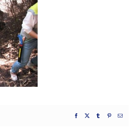
Facebook
X
Tumblr
Pinterest
電
子
メ
ー
ル