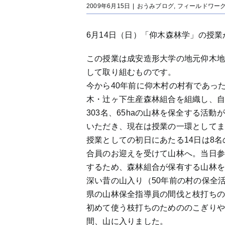
2009年6月15日
|
おうみブログ
,
フィールドワー
6月14日（日）「仰木森林学」の授
この授業は成安造形大学の地元仰木
して取り組むものです。
今から40年前に仰木村の村有であっ
木・辻ヶ下生産森林組合を組織し、
303名、65haの山林を保全する活
いただき、現在は授業の一環として
授業としての初日にあたる14日は8
合員のお迎えを受けて山林へ。当日参
するため、森林組合が保有する山林
深い昔の山入り（50年前の村の保全
県の山林保全指導員の間伐と枝打ち
初めて使う枝打ちのためののこぎりや
間、山に入りました。